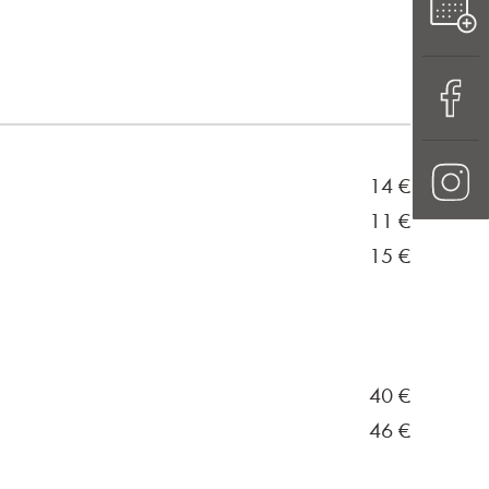
14
€
11
€
15
€
40
€
46
€