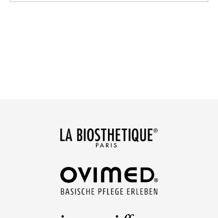
dieses
Feld
leer.